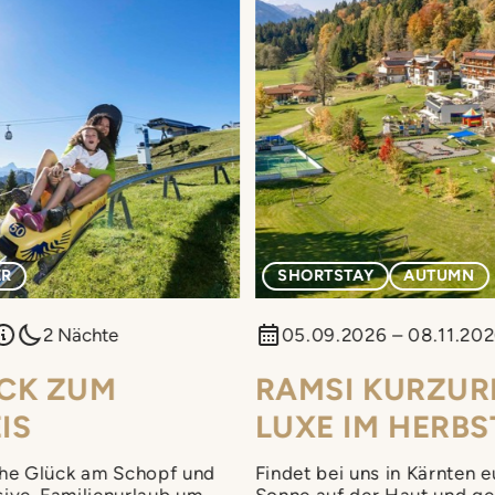
ER
SHORTSTAY
AUTUMN
2 Nächte
05.09.2026 – 08.11.20
CK ZUM
RAMSI KURZUR
IS
LUXE IM HERBS
he Glück am Schopf und
Findet bei uns in Kärnten 
usive-Familienurlaub um
Sonne auf der Haut und gen