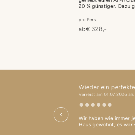
 viel Frühlingszauber in der
20 % günstiger. Dazu gi
gluft. Erlebt das Beste aus
mit Mondscheinsauna.
zugleich: Oben am Nassfeld
pro Pers.
rößten Skigebiet Kärntens,
anfte Frühlingserwachen mit
ab
€ 328,-
 ersten Blumen.
Wieder ein perfekte
Verreist am 01.07.2026 als
ben auch das sehr gute Essen
Wir haben wie immer je
Haus gewohnt, es war s