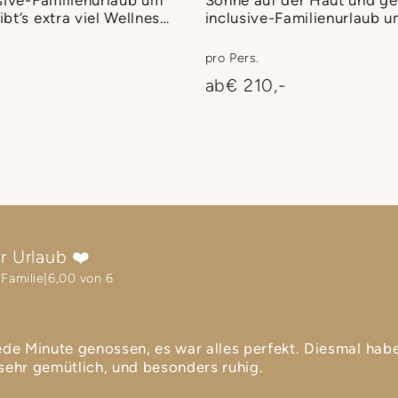
bt’s extra viel Wellness
inclusive-Familienurlaub u
Freut euch außerdem auf E
Uhr sowie Mittagessen am
pro Pers.
inklusive – für noch mehr
ab
€ 210,-
Urlaubszeit mit der ganzen
r Urlaub ❤️
 Familie
6,00 von 6
de Minute genossen, es war alles perfekt. Diesmal habe
ehr gemütlich, und besonders ruhig.