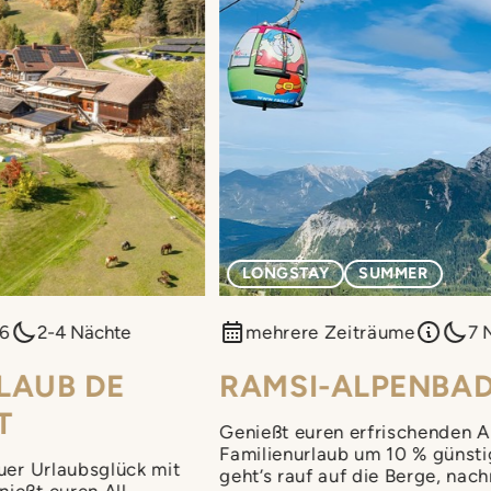
LONGSTAY
SUMMER
26
2-4 Nächte
mehrere Zeiträume
7 
LAUB DE
RAMSI-ALPENBA
T
Genießt euren erfrischenden Al
Familienurlaub um 10 % günsti
euer Urlaubsglück mit
geht’s rauf auf die Berge, nach
ießt euren All-