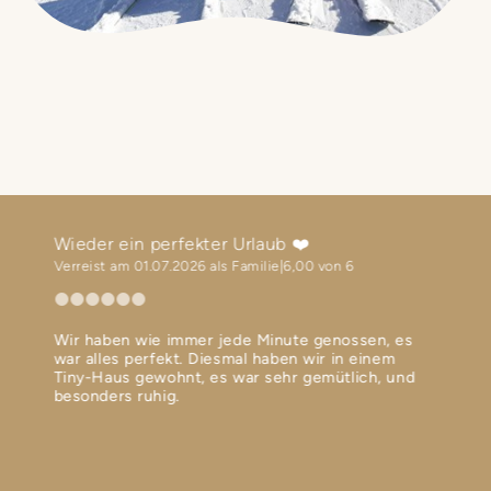
Wieder ein perfekter Urlaub ❤️
Weltk
Verreist am 01.07.2026 als Familie
6,00 von 6
Verrei
Wir haben wie immer jede Minute genossen, es
Freun
war alles perfekt. Diesmal haben wir in einem
Gastg
war
Tiny-Haus gewohnt, es war sehr gemütlich, und
gegen
e
besonders ruhig.
sich 
den Ei
lecke
und f
empfe
Bewer