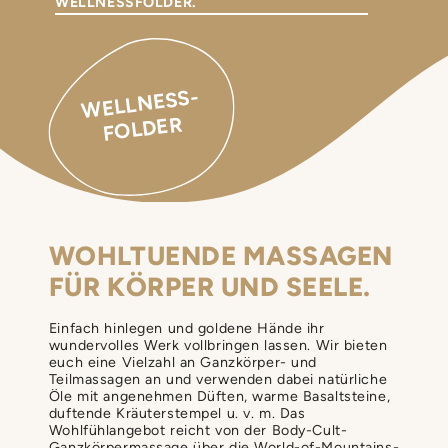
WELLNESSFOLDER.
W
ELLNESS­
FOLDER
WOHLTUENDE MASSAGEN
FÜR KÖRPER UND SEELE.
Einfach hinlegen und goldene Hände ihr
wundervolles Werk vollbringen lassen. Wir bieten
euch eine Vielzahl an Ganzkörper- und
Teilmassagen an und verwenden dabei natürliche
Öle mit angenehmen Düften, warme Basaltsteine,
duftende Kräuterstempel u. v. m. Das
Wohlfühlangebot reicht von der Body-Cult-
Ganzkörpermassage über die World-of-Mountains-