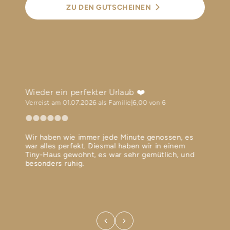
ZU DEN GUTSCHEINEN
Wieder ein perfekter Urlaub ❤️
Weltk
Verreist am 01.07.2026 als Familie
6,00 von 6
Verrei
Wir haben wie immer jede Minute genossen, es
Freun
war alles perfekt. Diesmal haben wir in einem
Gastg
war
Tiny-Haus gewohnt, es war sehr gemütlich, und
gegen
e
besonders ruhig.
sich 
den Ei
lecke
und f
empfe
Bewer